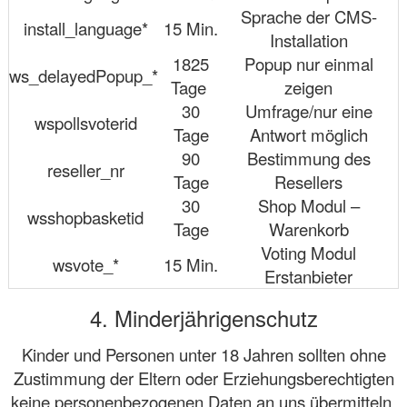
Sprache der CMS-
install_language*
15 Min.
Installation
1825
Popup nur einmal
ws_delayedPopup_*
Tage
zeigen
30
Umfrage/nur eine
wspollsvoterid
Tage
Antwort möglich
90
Bestimmung des
reseller_nr
Tage
Resellers
30
Shop Modul –
wsshopbasketid
Tage
Warenkorb
Voting Modul
wsvote_*
15 Min.
Erstanbieter
4. Minderjährigenschutz
Kinder und Personen unter 18 Jahren sollten ohne
Zustimmung der Eltern oder Erziehungsberechtigten
keine personenbezogenen Daten an uns übermitteln.